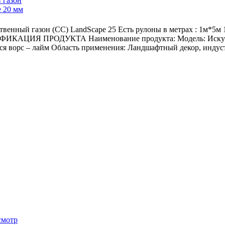
 газон
e 20 мм
енный газон (СС) LandScape 25 Есть рулоны в метрах : 1м*5
ЦИЯ ПРОДУКТА Наименование продукта: Модель: Искусствен
я ворс – лайм Область применения: Ландшафтный декор, индуст
смотр