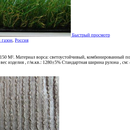
Быстрый просмотр
 газон
,
Россия
 150 М². Материал ворса: светоустойчивый, комбинированный п
ес изделия , г/м.кв.: 1280±5% Стандартная ширина рулона , см