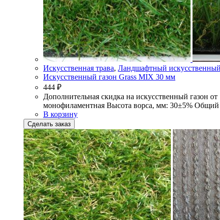
Искусственная трава
,
Ландшафтный искусственный
Искусственный газон Grass MIX 30 мм
444
₽
Дополнительная скидка на искусственный газон от
монофиламентная Высота ворса, мм: 30±5% Oбщий в
В корзину
Сделать заказ