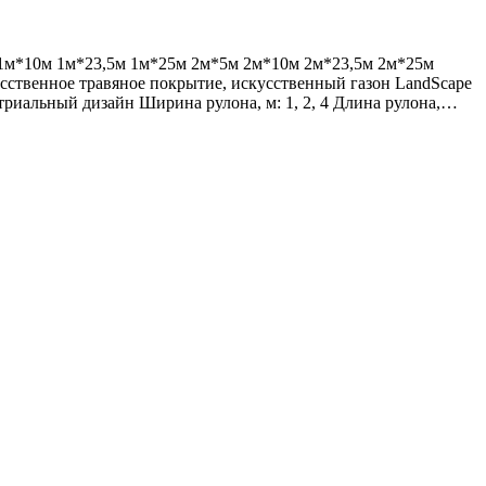
м 1м*10м 1м*23,5м 1м*25м 2м*5м 2м*10м 2м*23,5м 2м*25м
ное травяное покрытие, искусственный газон LandScape
риальный дизайн Ширина рулона, м: 1, 2, 4 Длина рулона,…