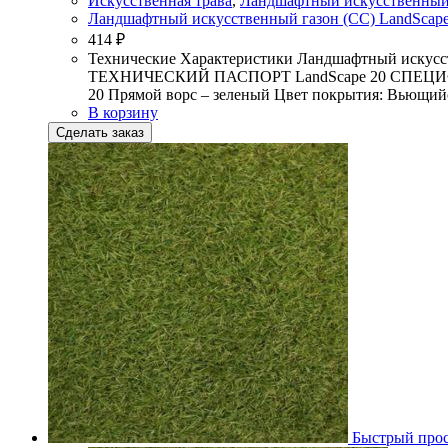
Искусственная трава
,
Ландшафтный искусственный
Ландшафтный искусственный газон (СС) LandScap
414
₽
Технические Характеристики Ландшафтный искусств
ТЕХНИЧЕСКИЙ ПАСПОРТ LandScape 20 СПЕЦИФИКА
20 Прямой ворс – зеленый Цвет покрытия: Вьющийс
В корзину
Сделать заказ
Быстрый про