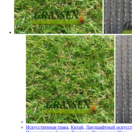
Искусственная трава
,
Китай
,
Ландшафтный искусст